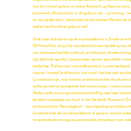
een fort is heel anders, en zeker Remise C op Nieuwersluis,
bouwwerk officieel heet. In dit gebouw van – op het oog – 
en een gelijkvloers, laat beeldend kunstenaar Marieke de Jo
maken heeft met het gebouw zelf.
Sinds haar afstuderen op de kunstacademie in Zwolle en het
2011 heeft De Jong zich ontwikkeld tot een beeldhouwer, d
van autonome beeldhouwkunst, architectuur, theatervormg
zijn altijd site specific, toegesneden op een specifieke ruimt
landschap. Dat kan een ‘rommelboerderij’ op een landgoed z
nieuwe ‘rommel’architectuur ontwerpt. Het kan ook een lab
Cornelissen zijn, wier fictieve architectonische structuren z
achtergrond van gestapelde kartonnen dozen. In een kunst
Wallen zette ze een groepstentoonstelling naar haar hand m
bedacht wandelpad van hout. In het Stedelijk Museum in Zw
minimalistische ‘Neerslagkast’ – een stapeling van helderwitt
functioneerde als verhalenplatform of gewoon om een dutje
veranderde de strenge museumruimte plotseling in een inti