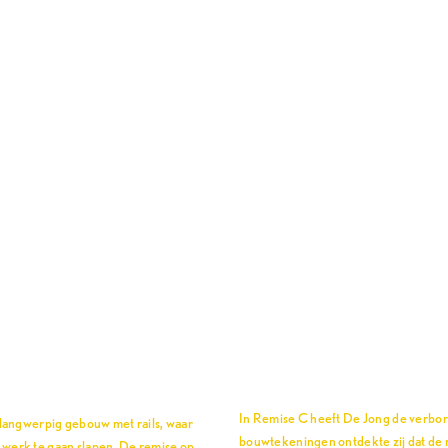
In Remise C heeft De Jong de verbo
 langwerpig gebouw met rails, waar
bouwtekeningen ontdekte zij dat de r
g werk te gaan slapen. De remise op