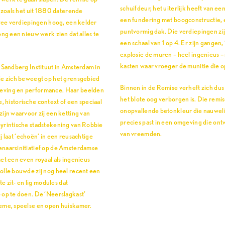
schuifdeur, het uiterlijk heeft van ee
 zoals het uit 1880 daterende
een fundering met boogconstructie,
twee verdiepingen hoog, een kelder
puntvormig dak. Die verdiepingen z
ng een nieuw werk zien dat alles te
een schaal van 1 op 4. Er zijn gangen,
explosie de muren – heel ingenieus 
kasten waar vroeger de munitie die 
 Sandberg Instituut in Amsterdam in
ie zich beweegt op het grensgebied
Binnen in de Remise verheft zich dus
eving en performance. Haar beelden
het blote oog verborgen is. Die remis
e, historische context of een speciaal
onopvallende betonkleur die nauwelij
ijn waarvoor zij een ketting van
precies past in een omgeving die ont
yrintische stadstekening van Robbie
van vreemden.
ij laat ‘echoën’ in een reusachtige
enaarsinitiatief op de Amsterdamse
et een even royaal als ingenieus
olle bouwde zij nog heel recent een
e zit- en lig modules dat
 op te doen. De ‘Neerslagkast’
eme, speelse en open huiskamer.