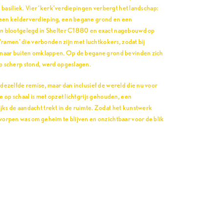
n basiliek. Vier ‘kerk’verdiepingen verbergt het landschap:
 een kelderverdieping, een begane grond en een
ijn blootgelegd in Shelter C1880 en exact nagebouwd op
 ‘ramen’ die verbonden zijn met luchtkokers, zodat bij
– naar buiten omklappen. Op de begane grond bevinden zich
op scherp stond, werd opgeslagen.
 dezelfde remise, maar dan inclusief de wereld die nu voor
e op schaal is met opzet lichtgrijs gehouden, een
ks de aandacht trekt in de ruimte. Zodat het kunstwerk
worpen was om geheim te blijven en onzichtbaar voor de blik