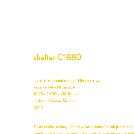
shelter C1880
installatie in remise C Fort Nieuwersluis
vezelversterkt Kunststof
1825 x 2080 x 21690 mm
opdracht Gimme Shelter
2015
Tekst Lucette Ter Borg:
Bij het woord ‘remise’ denk je aan een
tingelende trams ‘s avonds laat naartoe rijden om na een da