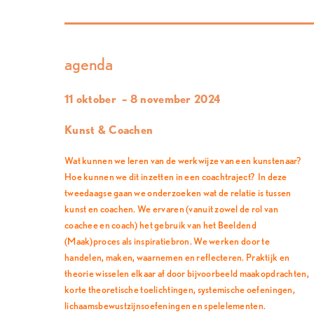
agenda
11 oktober – 8 november 2024
Kunst & Coachen
Wat kunnen we leren van de werkwijze van een kunstenaar?
Hoe kunnen we dit inzetten in een coachtraject? In deze
tweedaagse gaan we onderzoeken wat de relatie is tussen
kunst en coachen. We ervaren (vanuit zowel de rol van
coachee en coach) het gebruik van het Beeldend
(Maak)proces als inspiratiebron. We werken door te
handelen, maken, waarnemen en reflecteren. Praktijk en
theorie wisselen elkaar af door bijvoorbeeld maakopdrachten,
korte theoretische toelichtingen, systemische oefeningen,
lichaamsbewustzijnsoefeningen en spelelementen.