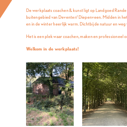
De werkplaats coachen & kunst ligt op Landgoed Rande e
buitengebied van Deventer/ Diepenveen. Midden in het b
en in de winter heerlijk warm. Dichtbij de natuur en weg v
Het is een plek waar coachen, maken en professioneel
Welkom in de werkplaats!