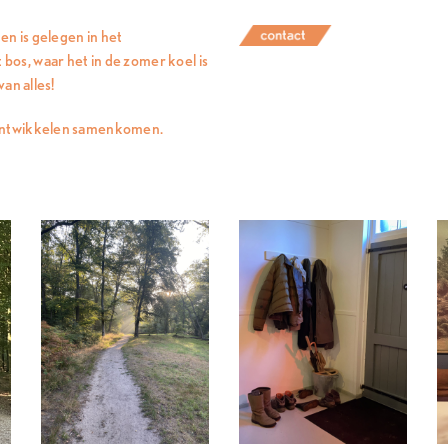
n is gelegen in het
os, waar het in de zomer koel is
an alles!
 ontwikkelen samenkomen.